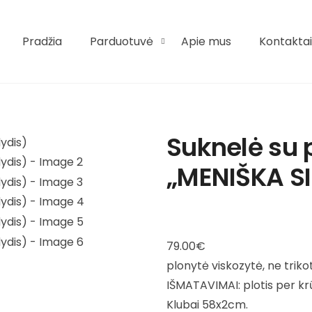
Pradžia
Parduotuvė
Apie mus
Kontaktai
Suknelė su 
„MENIŠKA SI
79.00
€
plonytė viskozytė, ne triko
IŠMATAVIMAI: plotis per k
Klubai 58x2cm.