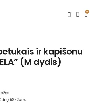
0
petukais ir kapišonu
ELA” (M dydis)
tažas.
rūtinę 58x2cm.