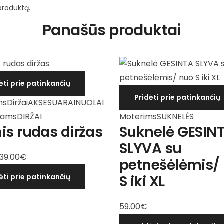
 produktą.
Panašūs produktai
ėti prie patinkančių
Pridėti prie patinkančių
ms
Diržai
AKSESUARAI
NUOLAI
Moterims
SUKNELĖS
rams
DIRŽAI
Suknelė GESIN
is rudas diržas
SLYVA su
Original
Current
39.00
€
petnešėlėmis/
price
price
S iki XL
ėti prie patinkančių
was:
is:
59.00€.
39.00€.
59.00
€