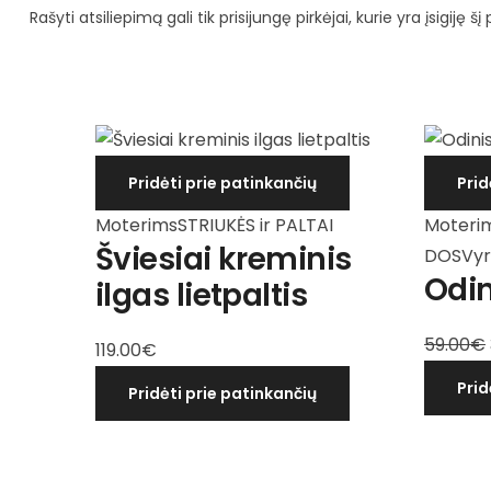
Rašyti atsiliepimą gali tik prisijungę pirkėjai, kurie yra įsigiję šį
Pridėti prie patinkančių
Prid
Moterims
STRIUKĖS ir PALTAI
Moteri
Šviesiai kreminis
DOS
Vy
Odin
ilgas lietpaltis
59.00
€
119.00
€
Prid
Pridėti prie patinkančių