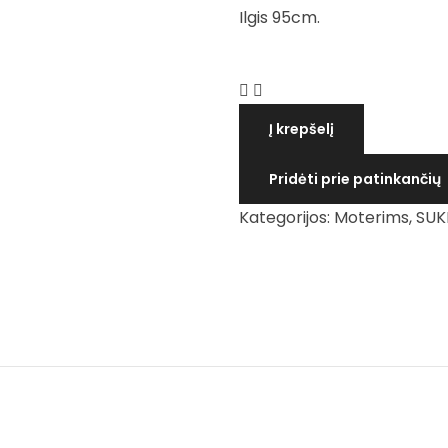
Ilgis 95cm.
produkto
kiekis:
Į krepšelį
Suknelė
su
Pridėti prie patinkančių
petukais
Kategorijos:
Moterims
,
SUK
ir
kapišonu
"MENIŠKA
SIELA"
(M
dydis)