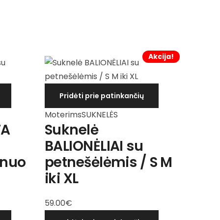
Akcija!
Pridėti prie patinkančių
Moterims
SUKNELĖS
TA
Suknelė
BALIONĖLIAI su
 nuo
petnešėlėmis / S M
iki XL
59.00
€