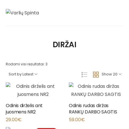
DIRŽAI
Rodomi visi rezultatai: 3
Sort by Latest
Show 20
Odinis dirželis ant
Odinis rudas diržas
juosmens NR2
RANKŲ DARBO SAGTIS
29.00
€
59.00
€