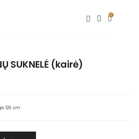
0
NŲ SUKNELĖ (kairė)
gis 125 cm