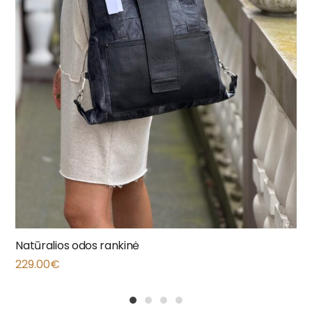
Natūralios odos rankinė
229.00
€
1
2
3
4