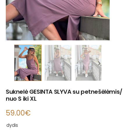
Suknelė GESINTA SLYVA su petnešėlėmis/
nuo S iki XL
59.00
€
dydis