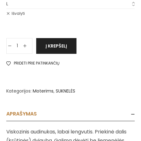
Išvalyti
Į KREPŠELĮ
PRIDĖTI PRIE PATINKANČIŲ
Kategorijos:
Moterims
,
SUKNELĖS
APRAŠYMAS
Viskozinis audinukas, labai lengvutis. Priekinė dalis
(krūtinės) dviguba. Galima dėvėti be liemenėlės