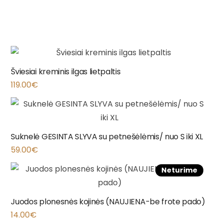
Šviesiai kreminis ilgas lietpaltis
119.00
€
Suknelė GESINTA SLYVA su petnešėlėmis/ nuo S iki XL
59.00
€
Neturime
Juodos plonesnės kojinės (NAUJIENA-be frote pado)
14.00
€