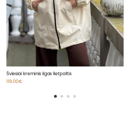
Šviesiai kreminis ilgas lietpaltis
119.00
€
1
2
3
4