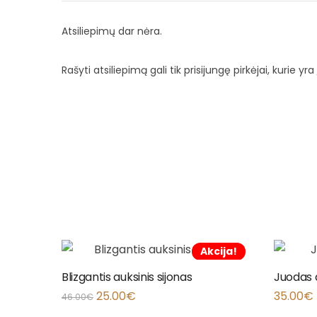
Atsiliepimų dar nėra.
Rašyti atsiliepimą gali tik prisijungę pirkėjai, kurie yra 
Akcija!
Blizgantis auksinis sijonas
Juodas d
25.00
€
35.00
€
46.00
€