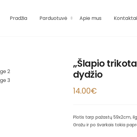
Pradžia
Parduotuvė
Apie mus
Kontaktai
„Šlapio trikota
dydžio
14.00
€
Plotis tarp pažastų 59x2cm, i
Gražu ir po švarkais tokia pap