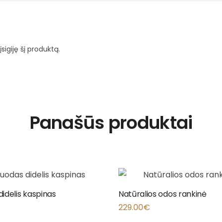
įsigiję šį produktą.
Panašūs produktai
idelis kaspinas
Natūralios odos rankinė
229.00
€