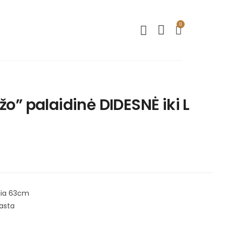
0
žo” palaidinė DIDESNĖ iki L
lgia 63cm
rasta