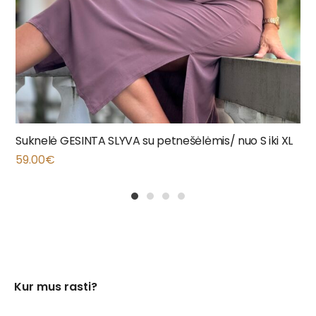
Suknelė GESINTA SLYVA su petnešėlėmis/ nuo S iki XL
59.00
€
1
2
3
4
Kur mus rasti?