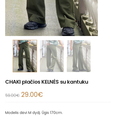
CHAKI plačios KELNĖS su kantuku
29.00
€
59.00
€
Modelis dėvi M dydį. Ūgis 170cm.