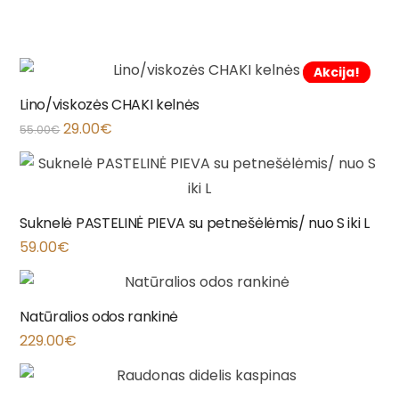
Akcija!
Lino/viskozės CHAKI kelnės
29.00
€
55.00
€
Suknelė PASTELINĖ PIEVA su petnešėlėmis/ nuo S iki L
59.00
€
Natūralios odos rankinė
229.00
€